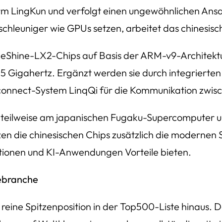
orm LingKun und verfolgt einen ungewöhnlichen Ans
chleuniger wie GPUs setzen, arbeitet das chinesisch
eShine-LX2-Chips auf Basis der ARM-v9-Architektu
55 Gigahertz. Ergänzt werden sie durch integriert
terconnect-System LinqQi für die Kommunikation zwi
orm teilweise am japanischen Fugaku-Supercomputer
 die chinesischen Chips zusätzlich die modernen S
ationen und KI-Anwendungen Vorteile bieten.
iebranche
 reine Spitzenposition in der Top500-Liste hinaus.