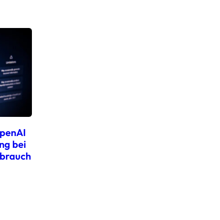
OpenAI
ng bei
rbrauch