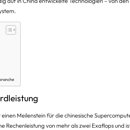
dig auf in China entwickelte Technologien – von de
ystem.
ebranche
rdleistung
einen Meilenstein für die chinesische Supercomputer
echenleistung von mehr als zwei Exaflops und ist da