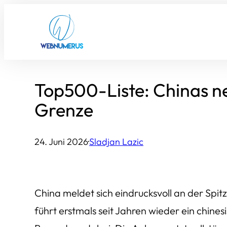
Zum
Inhalt
springen
Top500-Liste: Chinas n
Grenze
24. Juni 2026
·
Sladjan Lazic
China meldet sich eindrucksvoll an der Sp
führt erstmals seit Jahren wieder ein chin