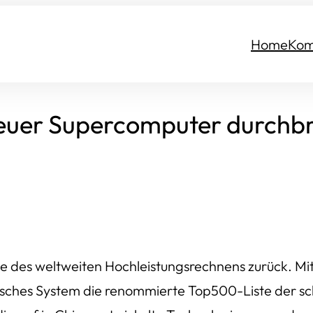
Home
Kom
euer Supercomputer durchbri
itze des weltweiten Hochleistungsrechnens zurück. 
esisches System die renommierte Top500-Liste der s