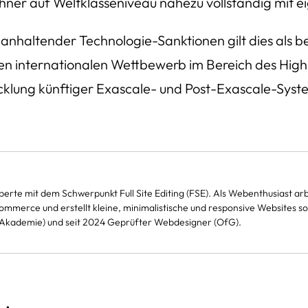
chner auf Weltklasseniveau nahezu vollständig mit e
nhaltender Technologie-Sanktionen gilt dies als b
r den internationalen Wettbewerb im Bereich des H
icklung künftiger Exascale- und Post-Exascale-Syst
rte mit dem Schwerpunkt Full Site Editing (FSE). Als Webenthusiast ar
merce und erstellt kleine, minimalistische und responsive Websites sowie
kademie) und seit 2024 Geprüfter Webdesigner (OfG).