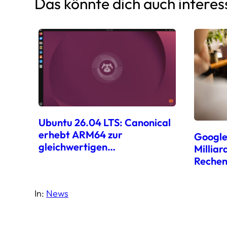
Das könnte dich auch interes
Ubuntu 26.04 LTS: Canonical
erhebt ARM64 zur
Google 
gleichwertigen
Milliar
Hauptplattform
Rechen
In:
News