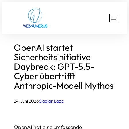
Zum
Inhalt
springen
OpenAI startet
Sicherheitsinitiative
Daybreak: GPT-5.5-
Cyber übertrifft
Anthropic-Modell Mythos
24. Juni 2026
·
Sladjan Lazic
OpenAI hat eine umfassende