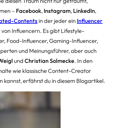
e diesen Traum nicht nur geträumt,
ormen –
Facebook
,
Instagram
,
LinkedIn
,
ated-Contents
in der jeder ein
Influencer
 von Influencern. Es gibt Lifestyle-
cer, Food-Influencer, Gaming-Influencer,
Experten und Meinungsführer, aber auch
Weigl
und
Christian Solmecke
. In den
Inhalte wie klassische Content-Creator
kannst, erfährst du in diesem Blogartikel.