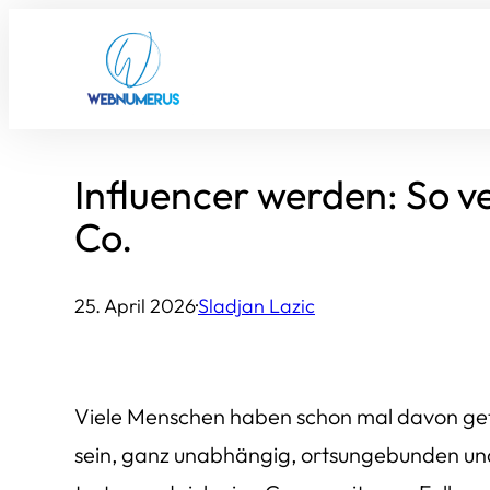
Zum
Inhalt
springen
Influencer werden: So v
Co.
25. April 2026
·
Sladjan Lazic
Viele Menschen haben schon mal davon geträ
sein, ganz unabhängig, ortsungebunden und