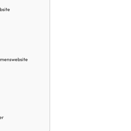
bsite
ehmenswebsite
er