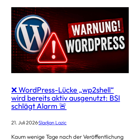
❌ WordPress-Lücke „wp2shell“
wird bereits aktiv ausgenutzt: BSI
schlägt Alarm 🚨
21. Juli 2026
·
Sladjan Lazic
Kaum wenige Tage nach der Veröffentlichung