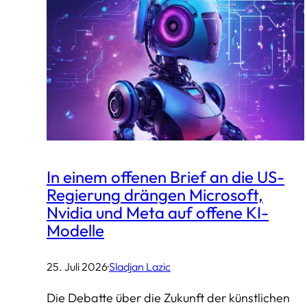
In einem offenen Brief an die US-
Regierung drängen Microsoft,
Nvidia und Meta auf offene KI-
Modelle
25. Juli 2026
·
Sladjan Lazic
Die Debatte über die Zukunft der künstlichen