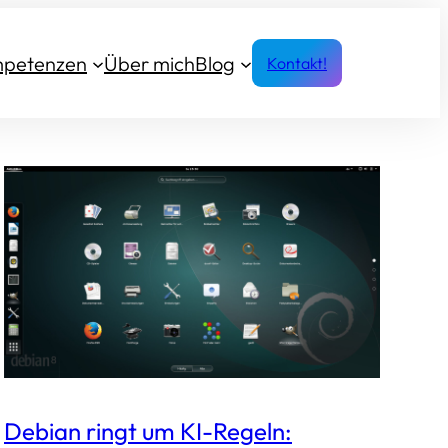
petenzen
Über mich
Blog
Kontakt!
Debian ringt um KI-Regeln: