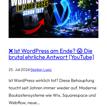
❌ Ist WordPress am Ende? 😱 Die
brutal ehrliche Antwort [YouTube]
25. Juli 2026
·
Sladjan Lazic
Ist WordPress wirklich tot? Diese Behauptung
taucht seit Jahren immer wieder auf. Moderne
Baukastensysteme wie Wix, Squarespace und
Webflow, neue…